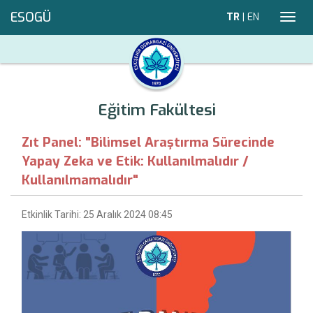
ESOGÜ
TR
|
EN
Toggl
navig
Eğitim Fakültesi
Zıt Panel: "Bilimsel Araştırma Sürecinde
Yapay Zeka ve Etik: Kullanılmalıdır /
Kullanılmamalıdır"
Etkinlik Tarihi: 25 Aralık 2024 08:45