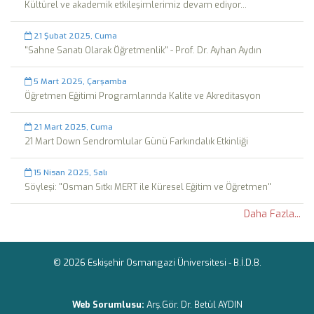
Kültürel ve akademik etkileşimlerimiz devam ediyor...
21 Şubat 2025, Cuma
"Sahne Sanatı Olarak Öğretmenlik" - Prof. Dr. Ayhan Aydın
5 Mart 2025, Çarşamba
Öğretmen Eğitimi Programlarında Kalite ve Akreditasyon
21 Mart 2025, Cuma
21 Mart Down Sendromlular Günü Farkındalık Etkinliği
15 Nisan 2025, Salı
Söyleşi: "Osman Sıtkı MERT ile Küresel Eğitim ve Öğretmen"
Daha Fazla...
© 2026 Eskişehir Osmangazi Üniversitesi -
B.İ.D.B.
Web Sorumlusu:
Arş.Gör. Dr. Betül AYDIN