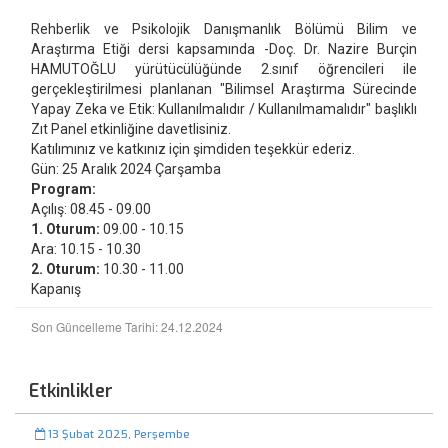
Rehberlik ve Psikolojik Danışmanlık Bölümü Bilim ve
Araştırma Etiği dersi kapsamında -Doç. Dr. Nazire Burçin
HAMUTOĞLU yürütücülüğünde 2.sınıf öğrencileri ile
gerçekleştirilmesi planlanan "Bilimsel Araştırma Sürecinde
Yapay Zeka ve Etik: Kullanılmalıdır / Kullanılmamalıdır" başlıklı
Zıt Panel etkinliğine davetlisiniz.
Katılımınız ve katkınız için şimdiden teşekkür ederiz.
Gün: 25 Aralık 2024 Çarşamba
Program:
Açılış: 08.45 - 09.00
1. Oturum:
09.00 - 10.15
Ara: 10.15 - 10.30
2. Oturum:
10.30 - 11.00
Kapanış
Son Güncelleme Tarihi: 24.12.2024
Etkinlikler
13 Şubat 2025, Perşembe