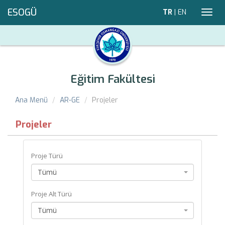
ESOGÜ
TR
|
EN
Toggl
navig
Eğitim Fakültesi
Ana Menü
AR-GE
Projeler
Projeler