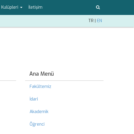
 Kulüpleri
İletişim
TR
|
EN
Ana Menü
Fakültemiz
İdari
Akademik
Öğrenci