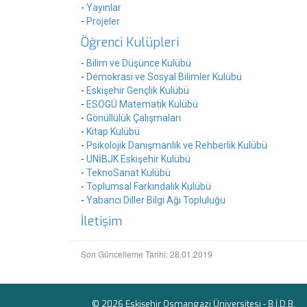
-
Yayınlar
-
Projeler
Öğrenci Kulüpleri
-
Bilim ve Düşünce Kulübü
-
Demokrasi ve Sosyal Bilimler Kulübü
-
Eskişehir Gençlik Kulübü
-
ESOGÜ Matematik Kulübü
-
Gönüllülük Çalışmaları
-
Kitap Kulübü
-
Psikolojik Danışmanlık ve Rehberlik Kulübü
-
UNİBJK Eskişehir Kulübü
-
TeknoSanat Kulübü
-
Toplumsal Farkındalık Kulübü
-
Yabancı Diller Bilgi Ağı Topluluğu
İletişim
Son Güncelleme Tarihi: 28.01.2019
© 2026 Eskişehir Osmangazi Üniversitesi -
B.İ.D.B.