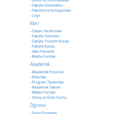
-
Görev ve Sorumluluklar
-
Fakülte İstatistikleri
-
Fakültemiz Komisyonları
-
Logo
İdari
-
Dekan Yardımcıları
-
Fakülte Sekreteri
-
Fakülte Yönetim Kurulu
-
Fakülte Kurulu
-
İdari Personel
-
Matbu Formlar
Akademik
-
Akademik Personel
-
Bölümler
-
Program Tanıtımları
-
Akademik Takvim
-
Matbu Formlar
-
Görüş ve Öneri Formu
Öğrenci
-
Sınav Programı