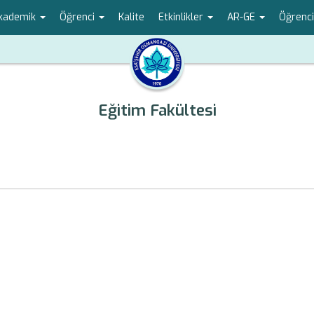
kademik
Öğrenci
Kalite
Etkinlikler
AR-GE
Öğrenci
Eğitim Fakültesi