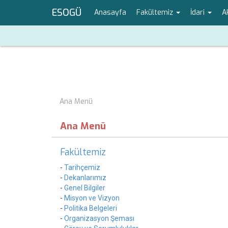
ESOGÜ
Anasayfa
Fakültemiz
İdari
A
Ana Menü
Ana Menü
Fakültemiz
-
Tarihçemiz
-
Dekanlarımız
-
Genel Bilgiler
-
Misyon ve Vizyon
-
Politika Belgeleri
-
Organizasyon Şeması