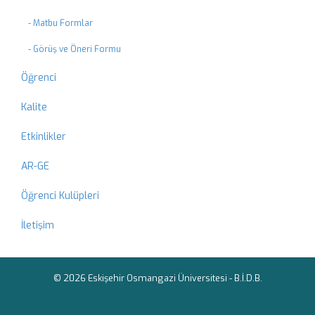
- Matbu Formlar
- Görüş ve Öneri Formu
Öğrenci
Kalite
Etkinlikler
AR-GE
Öğrenci Kulüpleri
İletişim
© 2026 Eskişehir Osmangazi Üniversitesi -
B.İ.D.B.