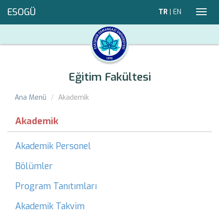
ESOGÜ
TR
|
EN
Toggl
navig
Eğitim Fakültesi
Ana Menü
Akademik
Akademik
Akademik Personel
Bölümler
Program Tanıtımları
Akademik Takvim