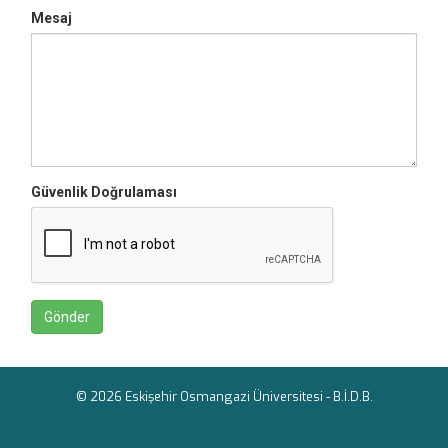
Mesaj
Güvenlik Doğrulaması
© 2026 Eskişehir Osmangazi Üniversitesi -
B.İ.D.B.