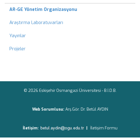
AR-GE Yönetim Organizasyonu
Araştırma Laboratuvarları
Yayınlar
Projeler
© 2026 Eskişehir Osmangazi Üniversitesi -
B.İ.D.B.
Web Sorumlusu:
Arş.Gör. Dr. Betül AYDIN
İletişim:
|
İletişim Formu