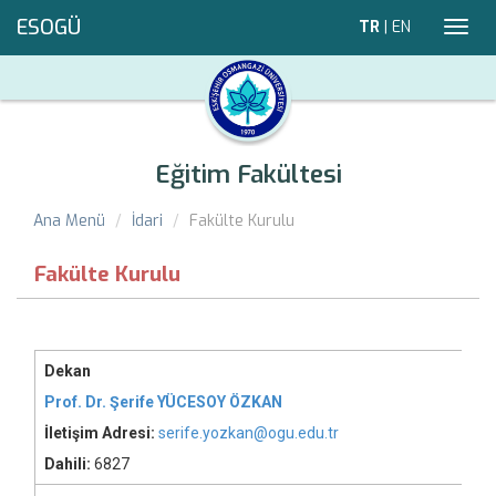
ESOGÜ
TR
|
EN
Toggl
navig
Eğitim Fakültesi
Ana Menü
İdari
Fakülte Kurulu
Fakülte Kurulu
Dekan
Prof. Dr. Şerife YÜCESOY ÖZKAN
İletişim Adresi:
serife.yozkan@ogu.edu.tr
Dahili:
6827