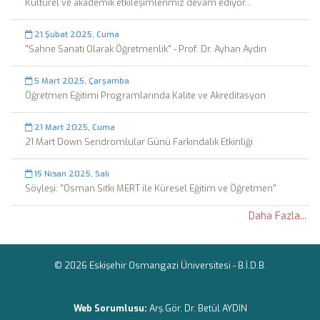
Kültürel ve akademik etkileşimlerimiz devam ediyor...
21 Şubat 2025, Cuma
"Sahne Sanatı Olarak Öğretmenlik" - Prof. Dr. Ayhan Aydın
5 Mart 2025, Çarşamba
Öğretmen Eğitimi Programlarında Kalite ve Akreditasyon
21 Mart 2025, Cuma
21 Mart Down Sendromlular Günü Farkındalık Etkinliği
15 Nisan 2025, Salı
Söyleşi: "Osman Sıtkı MERT ile Küresel Eğitim ve Öğretmen"
Daha Fazla...
© 2026 Eskişehir Osmangazi Üniversitesi -
B.İ.D.B.
Web Sorumlusu:
Arş.Gör. Dr. Betül AYDIN