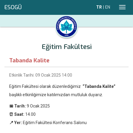
ESOGÜ
TR
|
EN
Toggl
navig
Eğitim Fakültesi
Tabanda Kalite
Etkinlik Tarihi: 09 Ocak 2025 14:00
Eğitim Fakültesi olarak düzenlediğimiz
“Tabanda Kalite”
başlıklı etkinliğimize katılımızdan mutluluk duyarız.
📅 Tarih:
9 Ocak 2025
⏰ Saat:
14.00
📍 Yer:
Eğitim Fakültesi Konferans Salonu