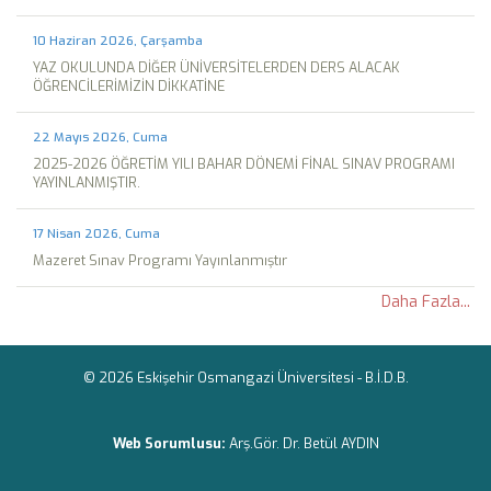
10 Haziran 2026, Çarşamba
YAZ OKULUNDA DİĞER ÜNİVERSİTELERDEN DERS ALACAK
ÖĞRENCİLERİMİZİN DİKKATİNE
22 Mayıs 2026, Cuma
2025-2026 ÖĞRETİM YILI BAHAR DÖNEMİ FİNAL SINAV PROGRAMI
YAYINLANMIŞTIR.
17 Nisan 2026, Cuma
Mazeret Sınav Programı Yayınlanmıştır
Daha Fazla...
© 2026 Eskişehir Osmangazi Üniversitesi -
B.İ.D.B.
Web Sorumlusu:
Arş.Gör. Dr. Betül AYDIN