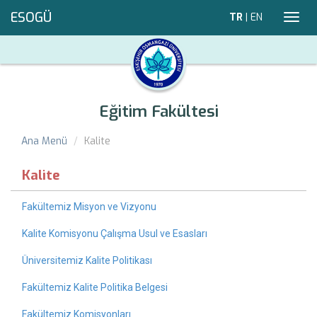
ESOGÜ
TR
|
EN
Toggl
navig
Eğitim Fakültesi
Ana Menü
Kalite
Kalite
Fakültemiz Misyon ve Vizyonu
Kalite Komisyonu Çalışma Usul ve Esasları
Üniversitemiz Kalite Politikası
Fakültemiz Kalite Politika Belgesi
Fakültemiz Komisyonları