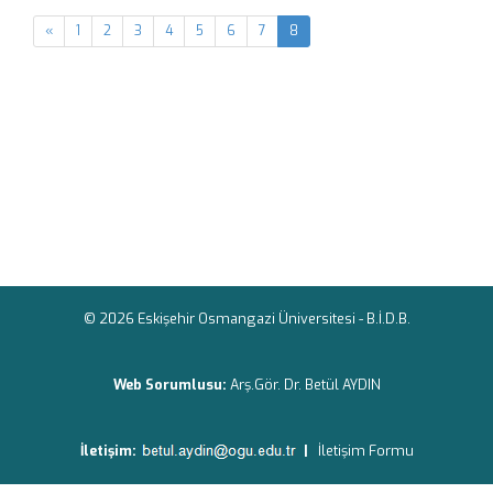
«
1
2
3
4
5
6
7
8
© 2026 Eskişehir Osmangazi Üniversitesi -
B.İ.D.B.
Web Sorumlusu:
Arş.Gör. Dr. Betül AYDIN
İletişim:
|
İletişim Formu